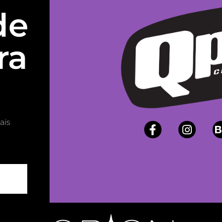
de
ra
ais