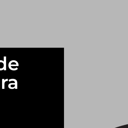
de
ra