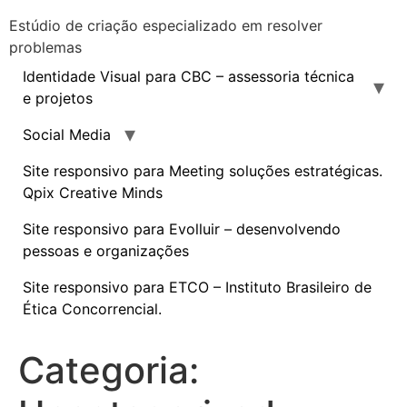
Estúdio de criação especializado em resolver
problemas
Identidade Visual para CBC – assessoria técnica
e projetos
Social Media
Site responsivo para Meeting soluções estratégicas.
Qpix Creative Minds
Site responsivo para Evolluir – desenvolvendo
pessoas e organizações
Site responsivo para ETCO – Instituto Brasileiro de
Ética Concorrencial.
Identidade Visual para CBC – assessoria técnica e projetos
Criação de Jersey para o grupo de ciclismo noturno Magreleiros 2020
Site responsivo para Meeting soluções estratégicas. Qpix Creative Minds
Site responsivo para Evolluir – desenvolvendo pessoas e organizações
Site responsivo para ETCO – Instituto Brasileiro de Ética Concorrencial.
Categoria: